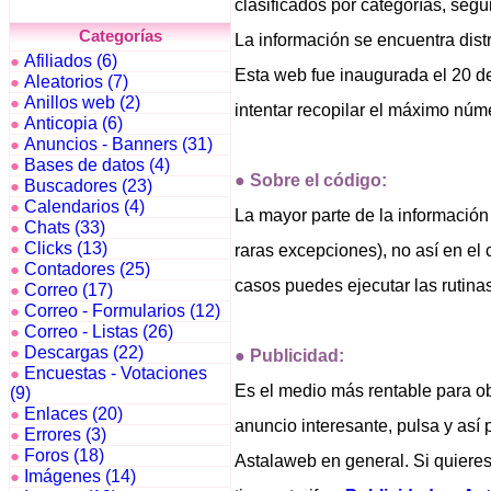
clasificados por categorías, segú
Categorías
La información se encuentra dis
Afiliados (6)
●
Esta web fue inaugurada el 20 d
Aleatorios (7)
●
Anillos web (2)
●
intentar recopilar el máximo núme
Anticopia (6)
●
Anuncios - Banners (31)
●
Bases de datos (4)
●
●
Sobre el código:
Buscadores (23)
●
Calendarios (4)
●
La mayor parte de la información
Chats (33)
●
Clicks (13)
●
raras excepciones), no así en e
Contadores (25)
●
casos puedes ejecutar las rutinas
Correo (17)
●
Correo - Formularios (12)
●
Correo - Listas (26)
●
Descargas (22)
●
●
Publicidad:
Encuestas - Votaciones
●
Es el medio más rentable para ob
(9)
Enlaces (20)
●
anuncio interesante, pulsa y así 
Errores (3)
●
Foros (18)
●
Astalaweb en general. Si quieres
Imágenes (14)
●