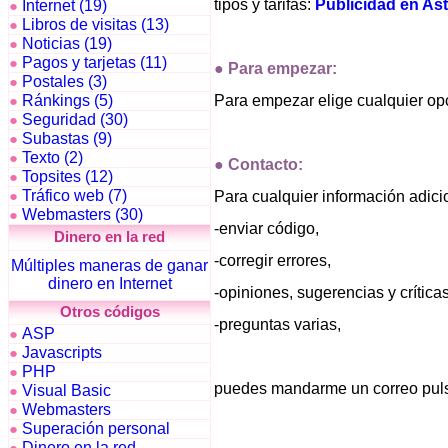
tipos y tarifas:
Publicidad en As
Internet (19)
●
Libros de visitas (13)
●
Noticias (19)
●
Pagos y tarjetas (11)
●
●
Para empezar:
Postales (3)
●
Ránkings (5)
Para empezar elige cualquier opc
●
Seguridad (30)
●
Subastas (9)
●
Texto (2)
●
●
Contacto:
Topsites (12)
●
Tráfico web (7)
●
Para cualquier información adici
Webmasters (30)
●
-enviar código,
Dinero en la red
-corregir errores,
Múltiples maneras de ganar
dinero en Internet
-opiniones, sugerencias y críticas
Otros códigos
-preguntas varias,
ASP
●
Javascripts
●
PHP
●
puedes mandarme un correo puls
Visual Basic
●
Webmasters
●
Superación personal
●
Dinero en la red