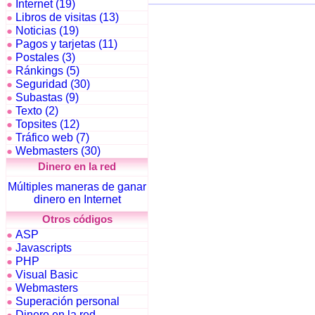
Internet (19)
●
Libros de visitas (13)
●
Noticias (19)
●
Pagos y tarjetas (11)
●
Postales (3)
●
Ránkings (5)
●
Seguridad (30)
●
Subastas (9)
●
Texto (2)
●
Topsites (12)
●
Tráfico web (7)
●
Webmasters (30)
●
Dinero en la red
Múltiples maneras de ganar
dinero en Internet
Otros códigos
ASP
●
Javascripts
●
PHP
●
Visual Basic
●
Webmasters
●
Superación personal
●
Dinero en la red