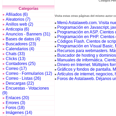
Códigos Perl
Categorías
Afiliados (6)
●
Visita estas otras páginas del mismo autor c
Aleatorios (7)
●
Menú Astalaweb.com. Visita nuest
■
Anillos web (2)
●
Programación en Javascript, java
■
Anticopia (6)
●
Programación en ASP. Cientos 
■
Anuncios - Banners (31)
●
Programación en PHP. Cientos 
■
Bases de datos (4)
●
Códigos Flash. Cientos de scrip
■
Buscadores (23)
●
Programación en Visual Basic. 
■
Calendarios (4)
●
Recursos para webmasters. Más
■
Chats (33)
●
Buscador de hosting y dominios
■
Clicks (13)
●
Manuales de informática. Ciento
■
Contadores (25)
●
Dinero en Internet. Múltiples fo
■
Correo (17)
●
Gráficos y fondos de pantalla. M
■
Correo - Formularios (12)
●
Artículos de internet, negocios, 
■
Correo - Listas (26)
Foros de Astalaweb. Déjanos un
●
■
Descargas (22)
●
Encuestas - Votaciones
●
(9)
Enlaces (20)
●
Errores (3)
●
Foros (18)
●
Imágenes (14)
●