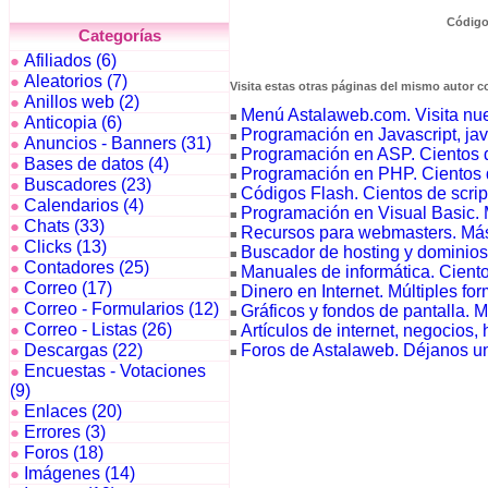
Códigos
Categorías
Afiliados (6)
●
Aleatorios (7)
●
Visita estas otras páginas del mismo autor c
Anillos web (2)
●
Menú Astalaweb.com. Visita nuest
■
Anticopia (6)
●
Programación en Javascript, java
■
Anuncios - Banners (31)
●
Programación en ASP. Cientos 
■
Bases de datos (4)
●
Programación en PHP. Cientos 
■
Buscadores (23)
●
Códigos Flash. Cientos de scrip
■
Calendarios (4)
●
Programación en Visual Basic. 
■
Chats (33)
●
Recursos para webmasters. Más
■
Clicks (13)
●
Buscador de hosting y dominios
■
Contadores (25)
●
Manuales de informática. Ciento
■
Correo (17)
●
Dinero en Internet. Múltiples fo
■
Correo - Formularios (12)
●
Gráficos y fondos de pantalla. M
■
Correo - Listas (26)
Artículos de internet, negocios, 
●
■
Foros de Astalaweb. Déjanos un
Descargas (22)
●
■
Encuestas - Votaciones
●
(9)
Enlaces (20)
●
Errores (3)
●
Foros (18)
●
Imágenes (14)
●