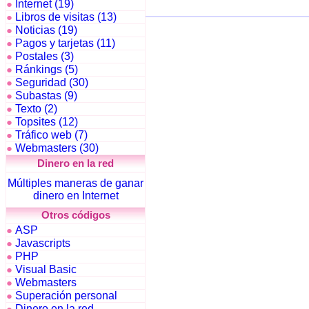
Internet (19)
●
Libros de visitas (13)
●
Noticias (19)
●
Pagos y tarjetas (11)
●
Postales (3)
●
Ránkings (5)
●
Seguridad (30)
●
Subastas (9)
●
Texto (2)
●
Topsites (12)
●
Tráfico web (7)
●
Webmasters (30)
●
Dinero en la red
Múltiples maneras de ganar
dinero en Internet
Otros códigos
ASP
●
Javascripts
●
PHP
●
Visual Basic
●
Webmasters
●
Superación personal
●
Dinero en la red