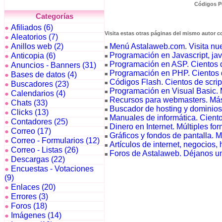
Códigos Pe
Categorías
Afiliados (6)
●
Visita estas otras páginas del mismo autor c
Aleatorios (7)
●
Menú Astalaweb.com. Visita nuest
Anillos web (2)
●
■
Programación en Javascript, java
Anticopia (6)
●
■
Programación en ASP. Cientos 
Anuncios - Banners (31)
●
■
Programación en PHP. Cientos 
Bases de datos (4)
■
●
Códigos Flash. Cientos de scrip
■
Buscadores (23)
●
Programación en Visual Basic. 
■
Calendarios (4)
●
Recursos para webmasters. Más
■
Chats (33)
●
Buscador de hosting y dominios
■
Clicks (13)
●
Manuales de informática. Ciento
■
Contadores (25)
●
Dinero en Internet. Múltiples fo
■
Correo (17)
●
Gráficos y fondos de pantalla. M
■
Correo - Formularios (12)
●
Artículos de internet, negocios, 
■
Correo - Listas (26)
●
Foros de Astalaweb. Déjanos un
■
Descargas (22)
●
Encuestas - Votaciones
●
(9)
Enlaces (20)
●
Errores (3)
●
Foros (18)
●
Imágenes (14)
●