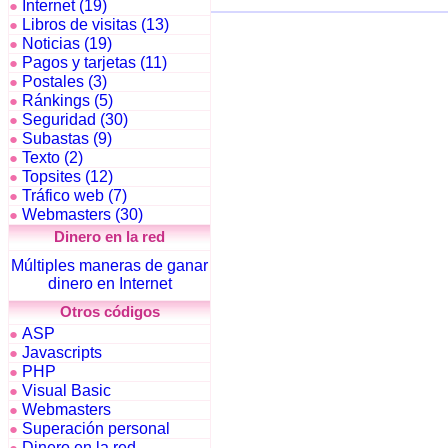
Internet (19)
●
Libros de visitas (13)
●
Noticias (19)
●
Pagos y tarjetas (11)
●
Postales (3)
●
Ránkings (5)
●
Seguridad (30)
●
Subastas (9)
●
Texto (2)
●
Topsites (12)
●
Tráfico web (7)
●
Webmasters (30)
●
Dinero en la red
Múltiples maneras de ganar
dinero en Internet
Otros códigos
ASP
●
Javascripts
●
PHP
●
Visual Basic
●
Webmasters
●
Superación personal
●
Dinero en la red