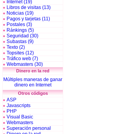
Internet (19)
●
Libros de visitas (13)
●
Noticias (19)
●
Pagos y tarjetas (11)
●
Postales (3)
●
Ránkings (5)
●
Seguridad (30)
●
Subastas (9)
●
Texto (2)
●
Topsites (12)
●
Tráfico web (7)
●
Webmasters (30)
●
Dinero en la red
Múltiples maneras de ganar
dinero en Internet
Otros códigos
ASP
●
Javascripts
●
PHP
●
Visual Basic
●
Webmasters
●
Superación personal
●
Dinero en la red